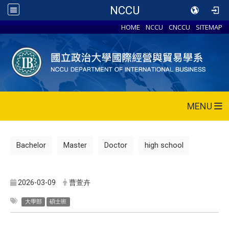
NCCU
HOME
NCCU
CNCCU
SITEMAP
MENU
Bachelor
Master
Doctor
high school
2026-03-09
曹萱卉
大學部
碩士班