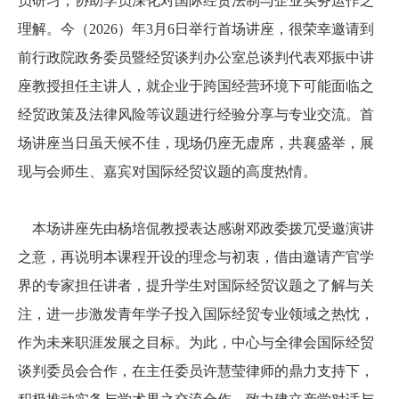
员研习，协助学员深化对国际经贸法制与企业实务运作之
理解。今（
2026
）年
3
月
6
日举行首场讲座，很荣幸邀请到
前行政院政务委员暨经贸谈判办公室总谈判代表邓振中讲
座教授担任主讲人，就企业于跨国经营环境下可能面临之
经贸政策及法律风险等议题进行经验分享与专业交流。首
场讲座当日虽天候不佳，现场仍座无虚席，共襄盛举，展
现与会师生、嘉宾对国际经贸议题的高度热情。
本场讲座先由杨培侃教授表达感谢邓政委拨冗受邀演讲
之意，再说明本课程开设的理念与初衷，借由邀请产官学
界的专家担任讲者，提升学生对国际经贸议题之了解与关
注，进一步激发青年学子投入国际经贸专业领域之热忱，
作为未来职涯发展之目标。为此，中心与全律会国际经贸
谈判委员会合作，在主任委员许慧莹律师的鼎力支持下，