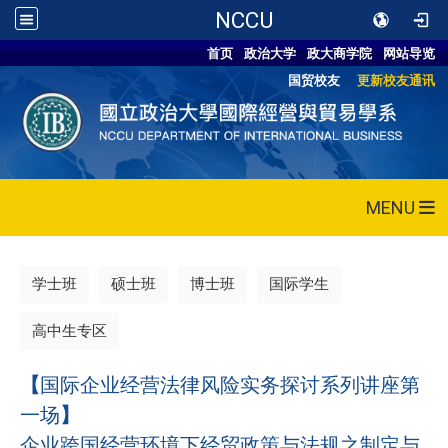
NCCU
首页
政治大学
政大商学院
网站导览
国贸校友
更新校友通讯
MENU
学士班
硕士班
博士班
国际学生
高中生专区
【
国际企业经营法律风险实务探讨系列讲座第
一场
】
企业跨国经营环境下经贸政策与法规之制定与