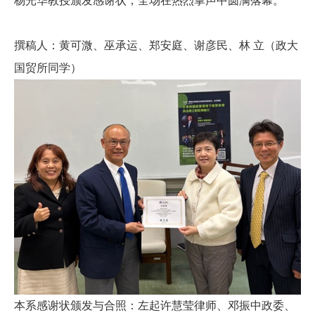
杨光华教授颁发感谢状，全场在热烈掌声中圆满落幕。
撰稿人：黄可溦、巫承运、郑安庭、谢彦民、林
立（政大
国贸所同学）
本系感谢状颁发与合照：左起许慧莹律师、邓振中政委、