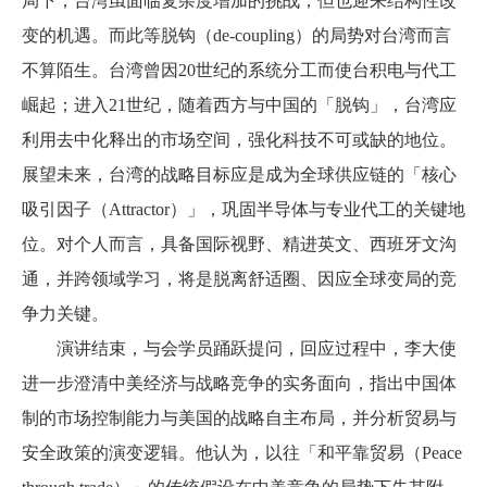
局下，台湾虽面临复杂度增加的挑战，但也迎来结构性改
变的机遇。而此等脱钩（
de-coupling
）的局势对台湾而言
不算陌生。台湾曾因
20
世纪的系统分工而使台积电与代工
崛起；进入
21
世纪，随着西方与中国的「脱钩」，台湾应
利用去中化释出的市场空间，强化科技不可或缺的地位。
展望未来，台湾的战略目标应是成为全球供应链的「核心
吸引因子（
Attractor
）」，巩固半导体与专业代工的关键地
位。对个人而言，具备国际视野、精进英文、西班牙文沟
通，并跨领域学习，将是脱离舒适圈、因应全球变局的竞
争力关键。
演讲结束，与会学员踊跃提问，回应过程中，李大使
进一步澄清中美经济与战略竞争的实务面向，指出中国体
制的市场控制能力与美国的战略自主布局，并分析贸易与
安全政策的演变逻辑。他认为，以往「和平靠贸易（
Peace