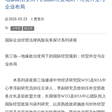
企业布局
2026-03-23
曹萱卉
大学部
硕士班
国际企业经营法律风险实务探讨系列讲座
第三场
—
地缘政治变局下的国际经贸规则：经贸外交与企
业布局
本系列讲座第三场邀请中华经济研究院
WTO
及
RTA
中
心李淳副研究员担任主讲人，李副研究员曾担任外交部政
务次长及驻欧盟大使，长期领导
WTO
及
RTA
中心团队投入
国际经贸政策与谈判研究，以其熟稔政府施政与对外经贸