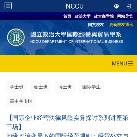
NCCU
首页
政治大学
政大商学院
网站导览
国贸校友
更新校友通讯
MENU
学士班
硕士班
博士班
国际学生
高中生专区
【
国际企业经营法律风险实务探讨系列讲座第
三场
】
地缘政治变局下的国际经贸规则：经贸外交与