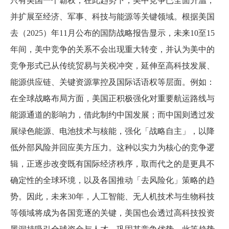
只有美国一个霸权，在此趋势下，美中竞争已全面升温，
并扩展至经济、军事、科技与能源等关键领域。根据美国
去（
2025
）年
11
月公布的国防战略报告显示，未来
10
至
15
年间，美中竞争的关系不会出现重大转变，并认为美中的
竞争形式已从传统贸易与关税冲突，延伸至高科技发展、
能源供应链、关键资源掌控及国际话语权等层面。例如：
在全球战略布局方面，美国正积极强化对重要航运路线与
能源通道的影响力，借此制约中国发展；而中国则透过发
展绿色能源、电池技术与核能，强化「战略自主」，以降
低外部风险并回应美方压力。这种以实力为核心的竞争逻
辑，正逐步改变既有国际经济秩序，取而代之的是更具不
确定性的全球环境，以及各国推动「去风险化」策略的趋
势。因此，未来
30
年，人工智能、无人机技术与生物科技
等领域将成为各国竞逐的关键，美国也会透过高科技投资