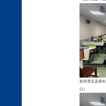
前排贵宾及师长
心）