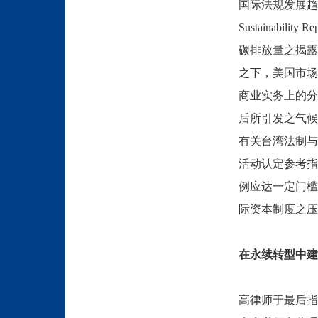
国际法规发展趋
Sustainability Re
碳排放量之揭露
之下，美国市场
商业实务上的分
后所引发之气候
有关台湾法制与
活动认定参考指
例应达一定门槛
际资本制度之压
在永续转型中建
高律师于最后指