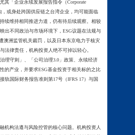
尤其「企业永续发展报告指令（
Corporate
构，或身处跨国供应链之台湾企业，均可能面临
持续维持相同推进力道，仍有待后续观察。相较
映出不同政治与市场环境下，
ESG
议题在法规与
遭澳洲监管机关裁罚，以及日本东京电力于核灾
与法律责任，机构投资人绝不可掉以轻心。
治理守则」、「公司治理
3.0
」政策、永续经济
性的产业，并要求
ESG
基金投资于相关标的之比
接轨国际财务报告准则第
17
号（
IFRS 17
）与国
融机构法遵与风险控管的核心问题。机构投资人