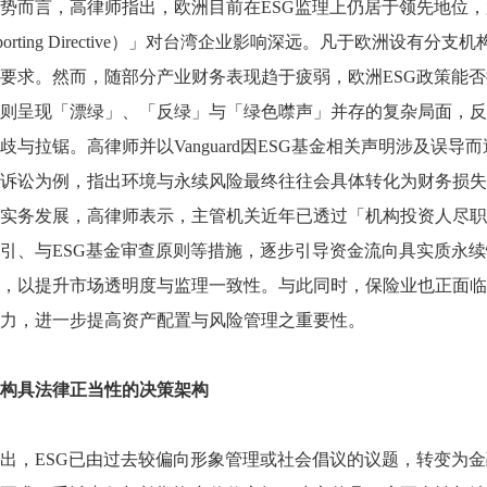
势而言，高律师指出，欧洲目前在
ESG
监理上仍居于领先地位，
porting Directive
）」对台湾企业影响深远。凡于欧洲设有分支机
要求。然而，随部分产业财务表现趋于疲弱，欧洲
ESG
政策能否
则呈现「漂绿」、「反绿」与「绿色噤声」并存的复杂局面，反
歧与拉锯。高律师并以
Vanguard
因
ESG
基金相关声明涉及误导而
诉讼为例，指出环境与永续风险最终往往会具体转化为财务损失
实务发展，高律师表示，主管机关近年已透过「机构投资人尽职
引、与
ESG
基金审查原则等措施，逐步引导资金流向具实质永续
，以提升市场透明度与监理一致性。与此同时，保险业也正面临
力，进一步提高资产配置与风险管理之重要性。
构具法律正当性的决策架构
出，
ESG
已由过去较偏向形象管理或社会倡议的议题，转变为金