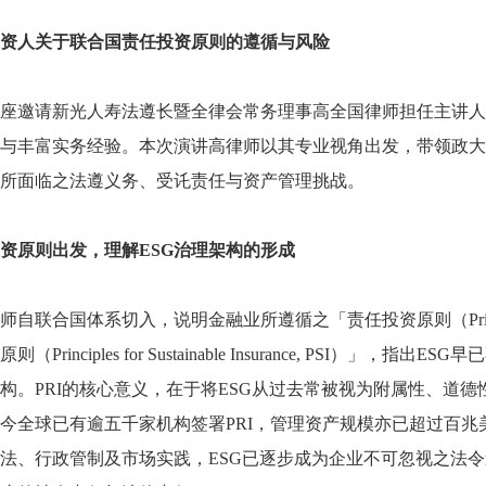
资人关于联合国责任投资原则的遵循与风险
座邀请新光人寿法遵长暨全律会常务理事高全国律师担任主讲人
与丰富实务经验。本次演讲高律师以其专业视角出发，带领政大
所面临之法遵义务、受讬责任与资产管理挑战。
资原则出发，理解
ESG
治理架构的形成
师自联合国体系切入，说明金融业所遵循之「责任投资原则（
Pr
原则（
Principles for Sustainable Insurance, PSI
）」，指出
ESG
早已
构。
PRI
的核心意义，在于将
ESG
从过去常被视为附属性、道德
今全球已有逾五千家机构签署
PRI
，管理资产规模亦已超过百兆
法、行政管制及市场实践，
ESG
已逐步成为企业不可忽视之法令