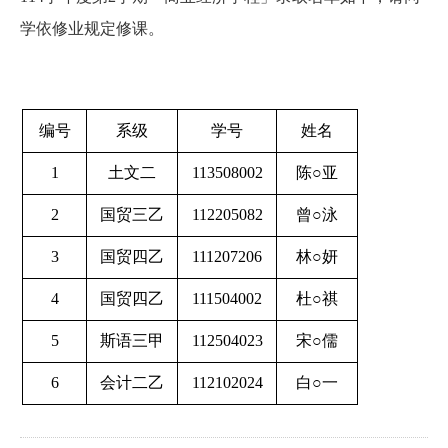
学依修业规定修课。
编号
系级
学号
姓名
1
土文二
113508002
陈○亚
2
国贸三乙
112205082
曾○泳
3
国贸四乙
111207206
林○妍
4
国贸四乙
111504002
杜○祺
5
斯语三甲
112504023
宋○儒
6
会计二乙
112102024
白○一