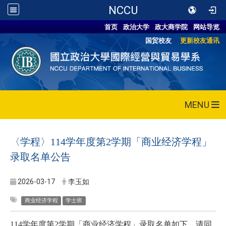
NCCU
首页
政治大学
政大商学院
网站导览
国贸校友
更新校友通讯
MENU
〈
学程
〉114学年度第2学期「
商业经济学程
」
录取名单公告
2026-03-17
李玉如
商业经济学程
学士班
114
学年度第2学期
「
商业经济学程
」录取
名单如下，请同