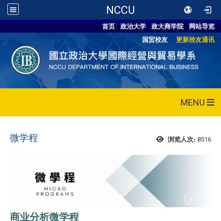
NCCU
首页
政治大学
政大商学院
网站导览
国贸校友
更新校友通讯
MENU
微学程
8516
浏览人次:
商业分析微学程