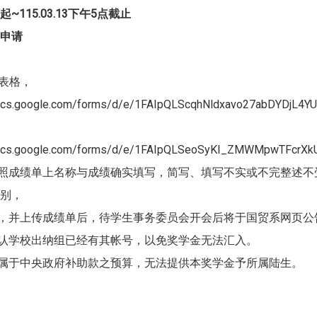
115.03.13下午
5
点截止
申请
le表格，
ocs.google.com/forms/d/e/1FAIpQLScqhNldxavo27abDYDjL4
ocs.google.com/forms/d/e/1FAIpQLSeoSyKI_ZMWMpwTFcrXk
依照成绩单上名称与成绩确实填写，简写、填写不实或不完整述不
别，
料，并上传成绩单后，待学生事务委员会开会后将于国贸系网页公
确认学校出纳组已经有其帐号，以免奖学金无法汇入。
金属于中央政府补助款之预算，无法提供本奖学金予所属陆生。