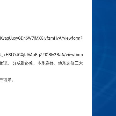
YUKvagUuoyGDn6W7jMXGivfzmHvA/viewform?
U_xH8LOJGXjtJVApBqZFlGBlv2BJA/viewform
受理。 分成群必修、本系选修、他系选修三大
告结果。