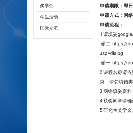
奖学金
申请期限：即日起~
申请方式：网络
学生活动
申请流程：
国际交流
1.请填妥goog
硕二: https://d
usp=dialog
硕一: https://d
2.课程名称请
类，请勿填错类
3.网络填妥资
4.获奖同学请
5.研究生奖学