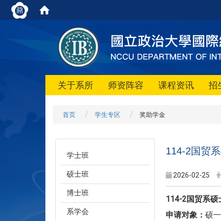
关于系所
师资阵容
课程资讯
招
首页
学生专区
奖助学金
114-2国
学士班
硕士班
2026-02-25
博士班
114-2国贸系
硕
系学会
申请对象：
硕一