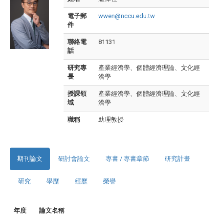
電子郵
wwen@nccu.edu.tw
件
聯絡電
81131
話
研究專
產業經濟學、個體經濟理論、文化經
長
濟學
授課領
產業經濟學、個體經濟理論、文化經
域
濟學
職稱
助理教授
期刊論文
研討會論文
專書 / 專書章節
研究計畫
研究
學歷
經歷
榮譽
年度
論文名稱