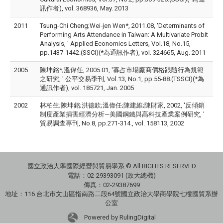
訊作者), vol. 368936, May. 2013
2011
Tsung-Chi Cheng;Wei-jen Wen*, 2011.08, 'Determinants of
Performing Arts Attendance in Taiwan: A Multivariate Probit
Analysis, ' Applied Economics Letters, Vol.18, No.15,
pp.1437-1442.(SSCI)(*為通訊作者), vol. 324665, Aug. 2011
2005
陳坤銘*;溫偉任, 2005.01, '寡占市場廠商價格跟隨行為規範
之研究, ' 公平交易季刊, Vol.13, No.1, pp.55-88.(TSSCI)(*為
通訊作者), vol. 185721, Jan. 2005
2002
林柏生;陳坤銘;洪德欽;溫偉任;陳建維;陳財家, 2002, '反傾銷
制度產業損害經濟分析—美國鋼鐵與高科技產業案例研究, '
貿易調查專刊, No.8, pp.271-314., vol. 158113, 2002
國立政治大學國際經營與貿易學系 © All RIGHTS RESERVED
電話：
02-29393091 (政大總機)
傳真：02-29387699
地址：
116 台北市文山區指南路二段64號國立政治大學商學院七樓國貿系辦
公室
Powered by RulingDigital