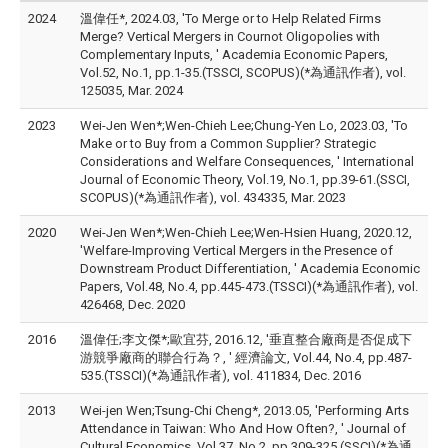
2024
溫偉任*, 2024.03, 'To Merge or to Help Related Firms
Merge? Vertical Mergers in Cournot Oligopolies with
Complementary Inputs, ' Academia Economic Papers,
Vol.52, No.1, pp.1-35.(TSSCI, SCOPUS)(*為通訊作者), vol.
125035, Mar. 2024
2023
Wei-Jen Wen*;Wen-Chieh Lee;Chung-Yen Lo, 2023.03, 'To
Make or to Buy from a Common Supplier? Strategic
Considerations and Welfare Consequences, ' International
Journal of Economic Theory, Vol.19, No.1, pp.39-61.(SSCI,
SCOPUS)(*為通訊作者), vol. 434335, Mar. 2023
2020
Wei-Jen Wen*;Wen-Chieh Lee;Wen-Hsien Huang, 2020.12,
'Welfare-Improving Vertical Mergers in the Presence of
Downstream Product Differentiation, ' Academia Economic
Papers, Vol.48, No.4, pp.445-473.(TSSCI)(*為通訊作者), vol.
426468, Dec. 2020
2016
溫偉任;李文傑*;歐宜芬, 2016.12, '垂直整合廠商是否促成下
游競爭廠商的聯合行為？, ' 經濟論文, Vol.44, No.4, pp.487-
535.(TSSCI)(*為通訊作者), vol. 411834, Dec. 2016
2013
Wei-jen Wen;Tsung-Chi Cheng*, 2013.05, 'Performing Arts
Attendance in Taiwan: Who And How Often?, ' Journal of
Cultural Economics, Vol.37, No.2, pp.309-325.(SSCI)(*為通