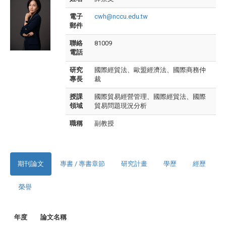
電子
cwh@nccu.edu.tw
郵件
聯絡
81009
電話
研究
國際經貿法、歐盟經濟法、國際商務仲
專長
裁
授課
國際貿易經營管理、國際經貿法、國際
領域
貿易問題現況分析
職稱
副教授
期刊論文
專書 / 專書章節
研究計畫
學歷
經歷
榮譽
年度
論文名稱