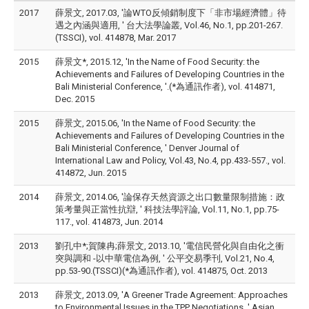
2017
薛景文, 2017.03, '論WTO反傾銷制度下「非市場經濟體」待
遇之內涵與適用, ' 台大法學論叢, Vol.46, No.1, pp.201-267.
(TSSCI), vol. 414878, Mar. 2017
2015
薛景文*, 2015.12, 'In the Name of Food Security: the
Achievements and Failures of Developing Countries in the
Bali Ministerial Conference, '.(*為通訊作者), vol. 414871,
Dec. 2015
2015
薛景文, 2015.06, 'In the Name of Food Security: the
Achievements and Failures of Developing Countries in the
Bali Ministerial Conference, ' Denver Journal of
International Law and Policy, Vol.43, No.4, pp.433-557., vol.
414872, Jun. 2015
2014
薛景文, 2014.06, '論保存天然資源之出口數量限制措施：政
策考量與正當性抗辯, ' 科技法學評論, Vol.11, No.1, pp.75-
117., vol. 414873, Jun. 2014
2013
劉孔中*;賀陳冉;薛景文, 2013.10, '電信民營化與自由化之衝
突與調和 -以中華電信為例, ' 公平交易季刊, Vol.21, No.4,
pp.53-90.(TSSCI)(*為通訊作者), vol. 414875, Oct. 2013
2013
薛景文, 2013.09, 'A Greener Trade Agreement: Approaches
to Environmental Issues in the TPP Negotiations, ' Asian