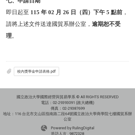
七、申請日期
即日起至
115 年 02 月 26 日（四）下午 5 點前
，
請將上述文件送達國貿系辦公室，
逾期恕不受
理
。
校內獎學金申請表格.pdf
國立政治大學國際經營與貿易學系 © All RIGHTS RESERVED
電話：
02-29393091 (政大總機)
傳真：02-29387699
地址：
116 台北市文山區指南路二段64號國立政治大學商學院七樓國貿系辦
公室
Powered by RulingDigital
造訪人次 : 9872328