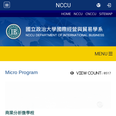
NCCU
HOME
NCCU
CNCCU
SITEMAP
MENU
Micro Program
8517
View count:
商業分析微學程