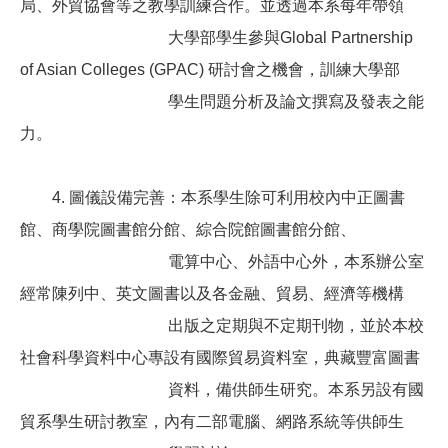
局、外貿協會等之教學訓練合作。並透過本系每年
帶
領
大學部學
生參與Global Partnership
of Asian Colleges (GPAC) 研討會之機會，
訓練
大學部
學生問題分析及論文撰寫及發表之能
力。
4. 圖儀設備完善：本系學生除可利用校內中正圖書
館、商學院圖書館分館、綜合院館圖書館分館、
電算中
心、外語中心外，本系辦公室
經常陳列中、英文圖書以及各金融、貿易、經濟等機構
出版
之定期與不定期刊物，並於本校
社會科學資料中心專設有國際貿易資料室，典藏豐富圖書
資料，備供師生研究。本系另設有國
貿系學生研討教室，內有二部電腦、網路系統等供師
生