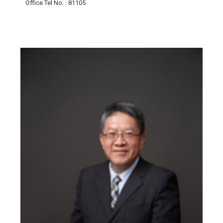
Office Tel No.
: 81105