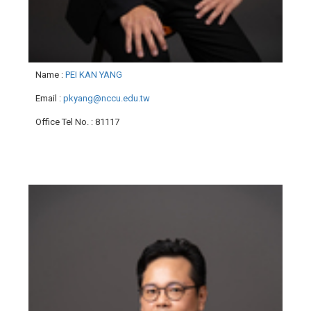
Name
:
PEI KAN YANG
Email
:
pkyang@nccu.edu.tw
Office Tel No.
: 81117