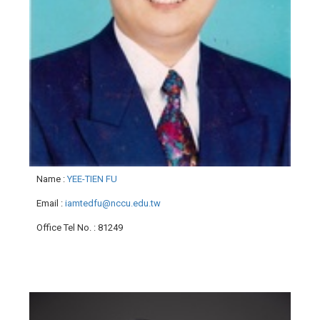
Name
:
YEE-TIEN FU
Email
:
iamtedfu@nccu.edu.tw
Office Tel No.
: 81249