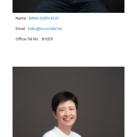
Name
:
BIING-SHEN KUO
Email
:
bsku@nccu.edu.tw
Office Tel No.
: 81029