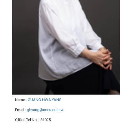
Name
:
GUANG-HWA YANG
Email
:
ghyang@nccu.edu.tw
Office Tel No.
: 81025