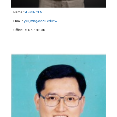
Name
:
YU-MIN YEN
Email
:
yyu_min@nccu.edu.tw
Office Tel No.
: 81030