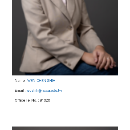
Name
:
WEN-CHEN SHIH
Email
:
wcshih@nccu.edu.tw
Office Tel No.
: 81020