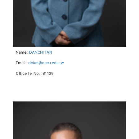
Name
:
DANCHI TAN
Email
:
dctan@nccu.edu.tw
Office Tel No.
: 81139