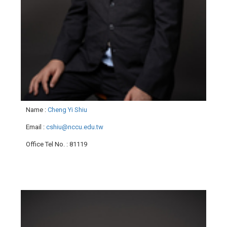
Name
:
Cheng Yi Shiu
Email
:
cshiu@nccu.edu.tw
Office Tel No.
: 81119