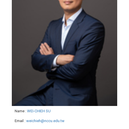
Name
:
WEI-CHIEH SU
Email
:
weichieh@nccu.edu.tw