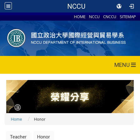
NCCU
HOME
NCCU
CNCCU
SITEMAP
MENU
Home
Honor
Teacher
Honor