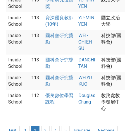
School
獎
YEN
Inside
113
資深優良教師
YU-MIN
國立政治
School
(10年)
YEN
大學
Inside
113
國科會研究獎
WEI-
科技部(國
School
勵
CHIEH
科會)
SU
Inside
113
國科會研究獎
DANCHI
科技部(國
School
勵
TAN
科會)
Inside
113
國科會研究獎
WEIYU
科技部(國
School
勵
KUO
科會)
Inside
112
優良數位學習
Douglas
教務處教
School
課程
Chung
學發展中
心
First
1
2
3
4
5
Prevpage
Nextpage