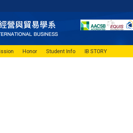
ssion
Honor
Student Info
IB STORY