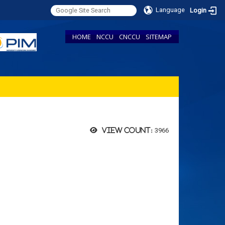
Language
Login
HOME
NCCU
CNCCU
SITEMAP
3966
View count: