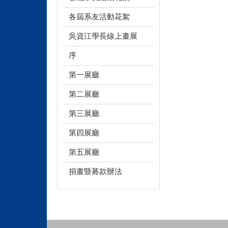
各屆系友活動花絮
吳資江學長線上畫展
序
第一展廳
第二展廳
第三展廳
第四展廳
第五展廳
捐畫暨募款辦法