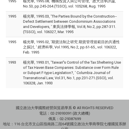
1995
楊光華, 1995.08, '機構投資人與公司管理, ' 政大法學評論,
No.53, pp.245-264.(TSSCI), vol. 105268, Aug. 1995
1995
楊光華, 1995.03, 'The Parties Bound by the Construction--
Defect Settlement between Condominium Associations
and Developers, ' 東吳法律學報, Vol.8, No.2, pp.287-311.
(TSSCI), vol. 106327, Mar. 1995
1995
楊光華, 1995.02, '期貨法制之研究:期貨管理規範目的共通性
之探討, ' 經濟科學, Vol.1995, No.2, pp.61-65., vol. 106322,
Feb. 1995
1993
楊光華, 1993.01, 'Taiwan''s Control of the Tax Sheltering Use
of Tax Haven Base Companies: Substance over Form Rule
or Subpart F-type Legislation?, ' Columbia Journal of
Transnational Law, Vol.31, No.1, pp.231-271.(SSCI), vol.
106328, Jan. 1993
國立政治大學國際經營與貿易學系 © All RIGHTS RESERVED
電話：
02-29393091 (政大總機)
傳真：02-29387699
地址：
116 台北市文山區指南路二段64號國立政治大學商學院七樓國貿系辦