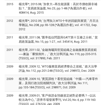
2015
楊光華*, 2015.08, '加拿大─再生能源案：高於市價收購非補
貼？, ' 貿易政策論叢, No.23, pp.1-48.(*為通訊作者), vol.
408414, Aug. 2015
2012
楊光華*, 2012.09, '台灣加入WTO十年的回顧與展望, ' 月旦法
學雜誌, No.208, pp.93-128.(*為通訊作者), vol. 411722, Sep.
2012
2011
楊光華, 2011.08, '匯率低估問題與GATT第十五條之分析, ' 貿
易政策論叢, No.15, pp.1-27., vol. 345414, Aug. 2011
2011
楊光華, 2011.02, '金融海嘯與世貿組織之金融服務貿易規範
──兼論「審慎例外」, ' 政大法學評論, No.119, pp.235-315.
(TSSCI), vol. 317893, Feb. 2011
2009
楊光華, 2009.12, 'WTO服務貿易經濟整合之規範, ' 政大法學
評論, No.112, pp.201-248.(TSSCI), vol. 298972, Dec. 2009
2009
楊光華, 2009.10, '實質課稅？看世貿組織「中國──汽車零件
案」及我行政法院相關判決, ' 政大法學評論, No.111,
pp.135-184.(TSSCI), vol. 298971, Oct. 2009
2009
楊光華, 2009.01, '客戶保證金預繳規定絕對必要嗎？─以比
較法為中心, ' 證券市場發展季刊, Vol.20, No.4, pp.119-160.
(TSSCI), vol. 276124, Jan. 2009