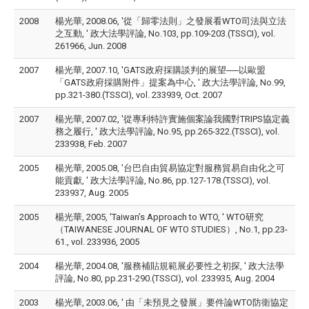
2008
楊光華, 2008.06, '從「歸零法則」之發展看WTO司法與立法
之互動, ' 政大法學評論, No.103, pp.109-203.(TSSCI), vol.
261966, Jun. 2008
2007
楊光華, 2007.10, 'GATS政府採購談判的展望──以歐盟
「GATS政府採購附件」提案為中心, ' 政大法學評論, No.99,
pp.321-380.(TSSCI), vol. 233939, Oct. 2007
2007
楊光華, 2007.02, '從專利特許實施個案論我國對TRIPS協定義
務之履行, ' 政大法學評論, No.95, pp.265-322.(TSSCI), vol.
233938, Feb. 2007
2005
楊光華, 2005.08, '台巴自由貿易協定對服務貿易自由化之可
能貢獻, ' 政大法學評論, No.86, pp.127-178.(TSSCI), vol.
233937, Aug. 2005
2005
楊光華, 2005, 'Taiwan’s Approach to WTO, ' WTO研究
（TAIWANESE JOURNAL OF WTO STUDIES）, No.1, pp.23-
61., vol. 233936, 2005
2004
楊光華, 2004.08, '服務補貼規範展必要性之初探, ' 政大法學
評論, No.80, pp.231-290.(TSSCI), vol. 233935, Aug. 2004
2003
楊光華, 2003.06, ' 由「未預見之發展」要件論WTO防衛協定