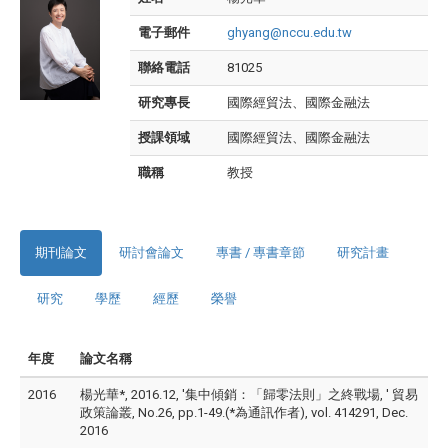
電子郵件
ghyang@nccu.edu.tw
聯絡電話
81025
研究專長
國際經貿法、國際金融法
授課領域
國際經貿法、國際金融法
職稱
教授
期刊論文
研討會論文
專書 / 專書章節
研究計畫
研究
學歷
經歷
榮譽
年度
論文名稱
2016
楊光華*, 2016.12, '集中傾銷：「歸零法則」之終戰場, ' 貿易
政策論叢, No.26, pp.1-49.(*為通訊作者), vol. 414291, Dec.
2016