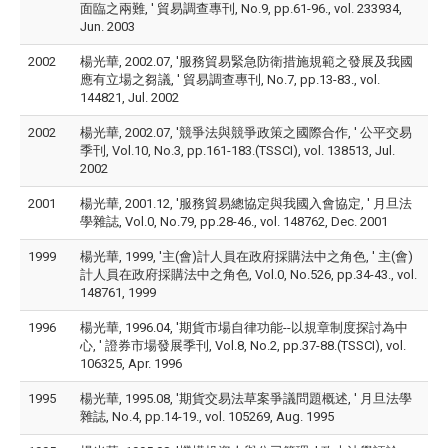
面臨之兩難, ' 貿易調查專刊, No.9, pp.61-96., vol. 233934,
Jun. 2003
2002
楊光華, 2002.07, '服務貿易緊急防衛措施規範之發展及我國
應有立場之芻議, ' 貿易調查專刊, No.7, pp.13-83., vol.
144821, Jul. 2002
2002
楊光華, 2002.07, '競爭法與競爭政策之國際合作, ' 公平交易
季刊, Vol.10, No.3, pp.161-183.(TSSCI), vol. 138513, Jul.
2002
2001
楊光華, 2001.12, '服務貿易總協定與我國入會協定, ' 月旦法
學雜誌, Vol.0, No.79, pp.28-46., vol. 148762, Dec. 2001
1999
楊光華, 1999, '主(會)計人員在政府採購法中之角色, ' 主(會)
計人員在政府採購法中之角色, Vol.0, No.526, pp.34-43., vol.
148761, 1999
1996
楊光華, 1996.04, '期貨市場自律功能--以規章制度探討為中
心, ' 證券市場發展季刊, Vol.8, No.2, pp.37-88.(TSSCI), vol.
106325, Apr. 1996
1995
楊光華, 1995.08, '期貨交易法草案爭議問題概述, ' 月旦法學
雜誌, No.4, pp.14-19., vol. 105269, Aug. 1995