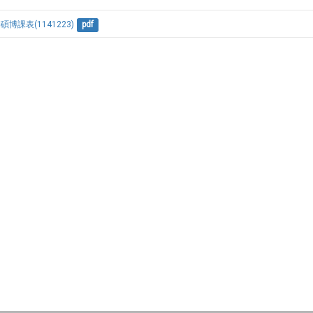
博課表(1141223)
pdf