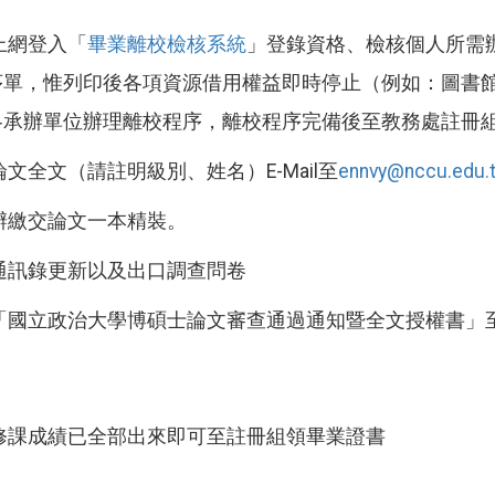
上網登入「
畢業離校檢核系統
」登錄資格、檢核個人所需
序單，惟列印後各項資源借用權益即時停止（例如：圖書
各承辦單位辦理離校程序，離校程序完備後至教務處註冊
論文全文（請註明級別、姓名）E-Mail至
ennvy@nccu.edu.
辦繳交論文一本精裝。
通訊錄更新以及出口調查問卷
帶「國立政治大學博碩士論文審查通過通知暨全文授權書」
認修課成績已全部出來即可至註冊組領畢業證書