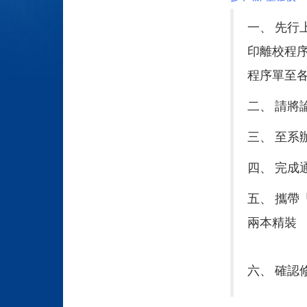
一、 先行
印離校程
程序單至
二、 請將
三、 至系
四、 完成
五、 攜
兩本精裝
六、 確