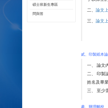
碩士班新生專區
二、
論文
問與答
三、
論文
貳、印製紙本論
一、 論文
二、 印製
姓名及畢
三、 至少
參、辦理離校