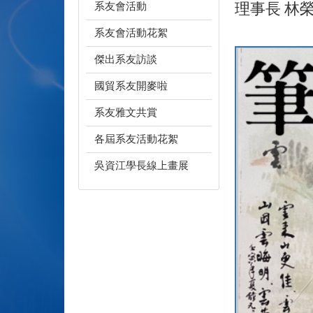
系友會活動
理事長 林
系友會活動花絮
傑出系友訪談
國貿系友開麥啦
系友雅文共賞
各屆系友活動花絮
吳資江學長線上畫展