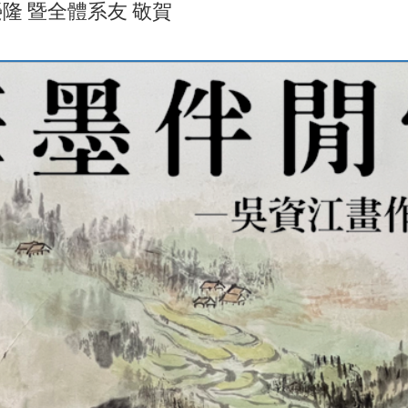
榮隆 暨全體系友 敬賀