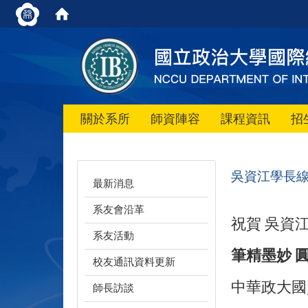
關於系所
師資陣容
課程資訊
招
吳資江學長
最新消息
系友會沿革
祝賀 吳資
系友活動
筆精墨妙 
校友通訊資料更新
中華政大國
師長訪談