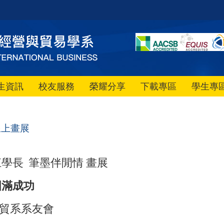
生資訊
校友服務
榮耀分享
下載專區
學生專
線上畫展
江學長 筆墨伴閒情 畫展
圓滿成功
貿系系友會