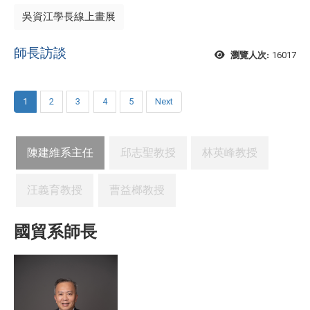
吳資江學長線上畫展
師長訪談
16017
瀏覽人次:
1
2
3
4
5
Next
陳建維系主任
邱志聖教授
林英峰教授
汪義育教授
曹益榔教授
國貿系師長