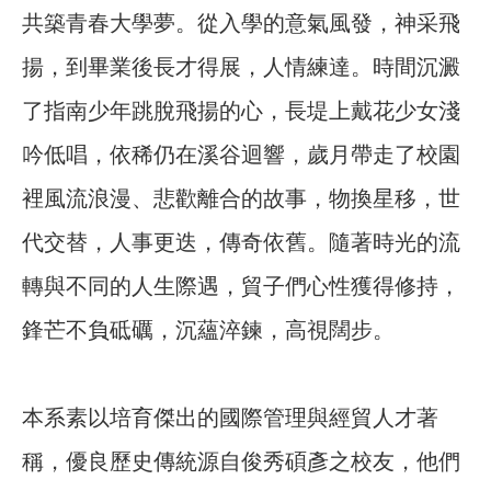
共築青春大學夢。從入學的意氣風發，神采飛
揚，到畢業後長才得展，人情練達。時間沉澱
了指南少年跳脫飛揚的心，長堤上戴花少女淺
吟低唱，依稀仍在溪谷迴響，歲月帶走了校園
裡風流浪漫、悲歡離合的故事，物換星移，世
代交替，人事更迭，傳奇依舊。隨著時光的流
轉與不同的人生際遇，貿子們心性獲得修持，
鋒芒不負砥礪，沉蘊淬鍊，高視闊步。
本系素以培育傑出的國際管理與經貿人才著
稱，優良歷史傳統源自俊秀碩彥之校友，他們