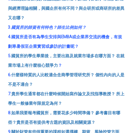
與經濟理論相關，與國企所有何不同？與企研所或商研所的差異
又在哪？
3.
國貿所的師資有何特色？師生比例如何？
4.
國貿所是否有為學生安排與EMBA或企業界交流的機會，有規
劃寒暑假至企業實習或參訪的計畫呢？
5.
國貿所的學生畢業後，主要出路及就業市場多在哪方面？ 在就
業市場上有什麼核心競爭力
？
6.
什麼樣特質的人比較適合念商學管理研究所？ 個性內向的人是
不是不適合？
7.
貴所學生通常都在什麼時候開始寫作論文及找指導教授？ 所上
學生一般修業年限規定為何？
8.
如果我要報考國貿所，需要花多少時間準備？ 參考書目有哪
些？貴所是否有提供考古題的資訊及相關資源？
9.
關於財管有些很重要的課程如選擇權、期貨、風險控管方面