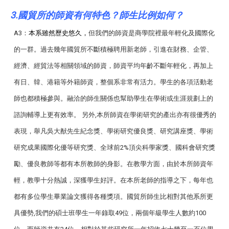
3.
國貿所的師資有何特色？師生比例如何？
A3：
本系雖然歷史悠久，
但我們的師資是商學院裡最年輕化及國際化
的一群。過去幾年國貿所不斷積極聘用新老師，引進在財務、企管、
經濟、經貿法等相關領域的師資，師資平均年齡不斷年輕化，再加上
有日、韓、港籍等外籍師資，整個系非常有活力。學生的各項活動老
師也都積極參與。融洽的師生關係也
幫助學生在學術或生涯規劃上的
諮詢輔導上更有效率。
另外,
本所師資在學術研究的產出亦有很優秀的
表現，
舉凡吳大猷先生紀念獎、學術研究優良獎、研究講座獎、學術
研究成果國際化優等研究獎、全球前2%頂尖科學家獎、國科會研究獎
勵、優良教師等都有本所教師的身影。在教學方面，由於本所師資年
輕，教學十分熱誠，深獲學生好評。在本所老師的指導之下，每年也
都有多位學生畢業論文獲得各種獎項。國貿所師生比相對其他系所更
具優勢,我們的碩士班學生一年錄取49位，兩個年級學生人數約100