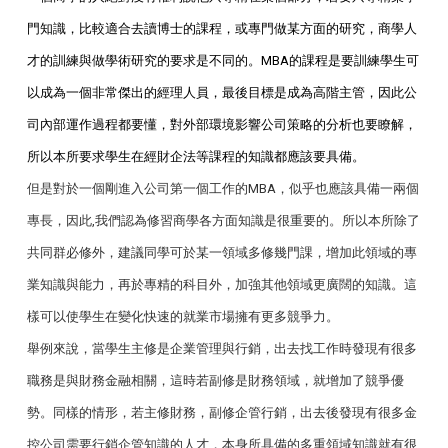
門知識，比較適合去讀博士的課程，或專門做某方面的研究，商學人
才的訓練與做學術研究的要求是不同的。
MBA
的課程是要訓練學生可
以成為一個非常傑出的經理人員，最後目標是成為高階主管，因此公
司內部運作過程都要懂，對外部環境影響公司策略的分析也要瞭解，
所以本所要求學生在經財企法等課程的知識都應該要具備。
但是對於一個剛進入公司第一個工作的MBA，似乎也應該具備一兩個
專長，因此,我們認為修習商學各方面知識是很重要的。所以本所除了
共同群必修外，建議
同學可於某一領域多修幾門課，增加此領域的專
業知識與能力，再於專精的科目外，加強其他領域更廣闊的知識。這
樣可以使學生在變化快速的就業市場擁有更多競爭力。
舉例來說，當學生主修是企業管理與行銷，出去找工作時發現有很多
職務是與財務金融相關，這時若副修是財務領域，就增加了競爭優
勢。同樣的情形，若主修財務，副修企管行銷，出去後發現有很多金
控公司需要行銷企管知識的人才，本身所具備的多重領域知識就有很