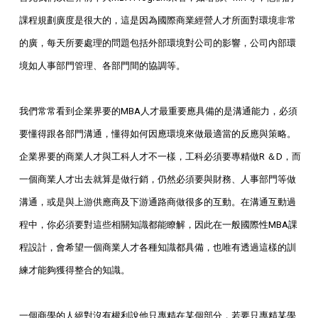
課程規劃廣度是很大的，這是因為國際商業經營人才所面對環境非常
的廣，每天所要處理的問題包括外部環境對公司的影響，公司內部環
境如人事部門管理、各部門間的協調等。
我們常常看到企業界要的
MBA
人才最重要應具備的是溝通能力，必須
要懂得跟各部門溝通，懂得如何因應環境來做最適當的反應與策略。
企業界要的商業人才與工科人才不一樣，工科必須要專精做
R
＆
D
，而
一個商業人才出去就算是做行銷，仍然必須要與財務、人事部門等做
溝通，或是與上游供應商及下游通路商做很多的互動。在溝通互動過
程中，你必須要對這些相關知識都能瞭解，因此在一般國際性
MBA
課
程設計，會希望一個商業人才各種知識都具備，也唯有透過這樣的訓
練才能夠獲得整合的知識。
一個商學的人絕對沒有權利說他只專精在某個部分，若要只專精某學