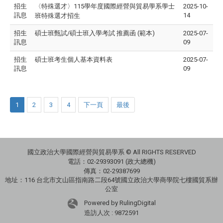
招生
〈特殊選才〉
115學年度國際經營與貿易學系學士
2025-10-
訊息
14
班特殊選才招生
招生
碩士班甄試/碩士班入學考試 推薦函 (範本)
2025-07-
訊息
09
招生
碩士班考生個人基本資料表
2025-07-
訊息
09
1
2
3
4
下一頁
最後
國立政治大學國際經營與貿易學系 © All RIGHTS RESERVED
電話：
02-29393091 (政大總機)
傳真：02-29387699
地址：
116 台北市文山區指南路二段64號國立政治大學商學院七樓國貿系辦
公室
Powered by RulingDigital
造訪人次 : 9872591