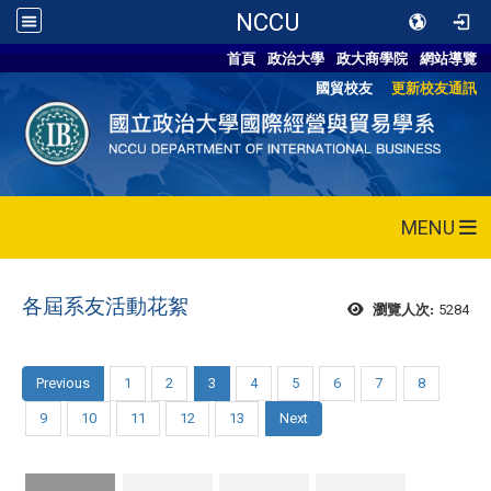
NCCU
首頁
政治大學
政大商學院
網站導覽
國貿校友
更新校友通訊
MENU
各屆系友活動花絮
5284
瀏覽人次:
Previous
1
2
3
4
5
6
7
8
9
10
11
12
13
Next