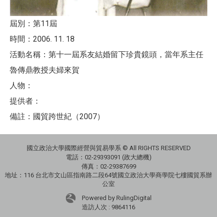
屆別：第11屆
時間：2006. 11. 18
活動名稱：第十一屆系友結婚留下珍貴鏡頭，當年系主任
魯傳鼎教授夫婦來賀
人物：
提供者：
備註：國貿跨世紀（2007）
國立政治大學國際經營與貿易學系 © All RIGHTS RESERVED
電話：
02-29393091 (政大總機)
傳真：02-29387699
地址：
116 台北市文山區指南路二段64號國立政治大學商學院七樓國貿系辦
公室
Powered by RulingDigital
造訪人次 : 9864116