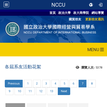
NCCU
首頁
政治大學
政大商學院
網站導覽
國貿校友
更新校友通訊
MENU
各屆系友活動花絮
5378
瀏覽人次:
Previous
1
2
3
4
5
6
7
8
9
10
11
12
13
Next