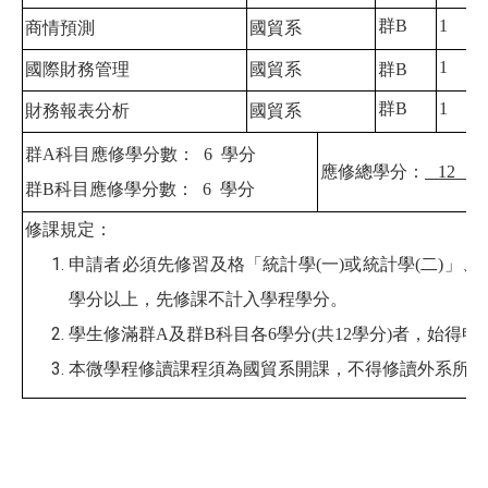
群B
1
商情預測
國貿系
1
國際財務管理
國貿系
群B
群B
1
財務報表分析
國貿系
群
A
科目應修學分數：
6
學分
應修總學分：
12
群
B
科目應修學分數：
6
學分
修課規定：
申請者必須先修習及格「統計學(一)或統計學(二)」
學分以上，先修課不計入學程學分。
學生修滿群A及群B科目各6學分(共12學分)者，始得
本微學程修讀課程須為國貿系開課，不得修讀外系所開