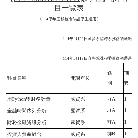
目一覽表
〔
114
學年度起核准修讀學生適用〕
114
年
4
月
23
日國貿系臨時系務會議通過
114
年
5
月
13
日商學院課程委員會議通過
修
期
科目名稱
開課單位
別
數
用Python學財務計量
國貿系
群A
1
群A
1
金融時間序列分析
國貿系
群A
1
財務金融資訊分析
國貿系
群B
1
投資與資產組合
國貿系