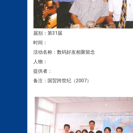
届别：第31届
时间：
活动名称：数码好友相聚留念
人物：
提供者：
备注：国贸跨世纪（2007）