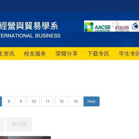
生资讯
校友服务
荣耀分享
下载专区
学生专
8
9
10
11
12
13
Next
第35届