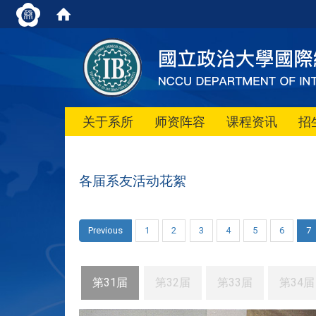
关于系所
师资阵容
课程资讯
招
各届系友活动花絮
Previous
1
2
3
4
5
6
7
第31届
第32届
第33届
第34届