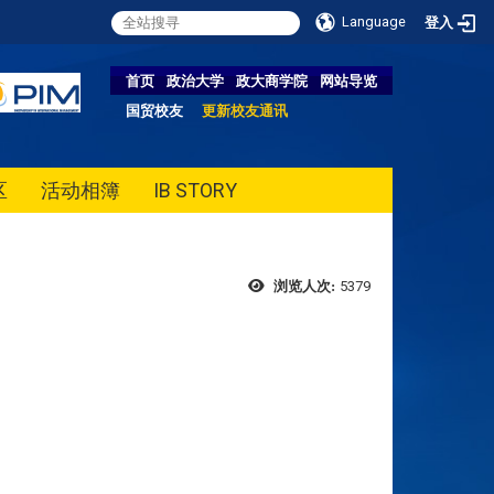
Language
登入
首页
政治大学
政大商学院
网站导览
国贸校友
更新校友通讯
区
活动相簿
IB STORY
5379
浏览人次: