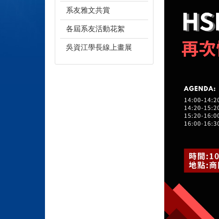
系友雅文共賞
各屆系友活動花絮
吳資江學長線上畫展