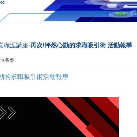
系友職涯講座-
再次!怦然心動的求職吸引術 活動報導
李香瑩
動的求職吸引術活動報導