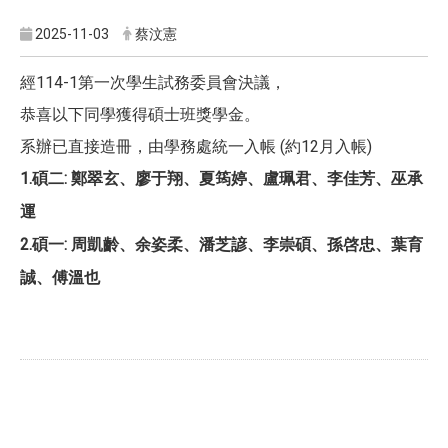
2025-11-03
蔡汶憲
經114-1第一次學生試務委員會決議，
恭喜以下同學獲得碩士班獎學金。
系辦已直接造冊，由學務處統一入帳 (約12月入帳)
1.碩二:
鄭翠玄、廖于翔、夏筠婷、盧珮君、李佳芳、巫承
運
2.碩一:
周凱齡、余姿柔、潘芝諺、李崇碩、孫啓忠、葉育
誠、傅溫也