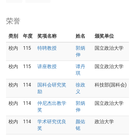
荣誉
类别
年度
奖项名称
姓名
颁奖单位
校内
115
特聘教授
郭炳
国立政治大学
伸
校内
115
讲座教授
谭丹
国立政治大学
琪
校内
114
国科会研究奖
徐政
科技部(国科会)
励
义
校内
114
仲尼杰出教学
郭炳
国立政治大学
奖
伸
校内
114
学术研究优良
颜佑
政治大学
奖
铭