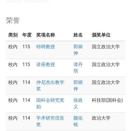
荣誉
类别
年度
奖项名称
姓名
颁奖单位
校内
115
特聘教授
郭炳
国立政治大学
伸
校内
115
讲座教授
谭丹
国立政治大学
琪
校内
114
仲尼杰出教学
郭炳
国立政治大学
奖
伸
校内
114
国科会研究奖
徐政
科技部(国科会)
励
义
校内
114
学术研究优良
颜佑
政治大学
奖
铭