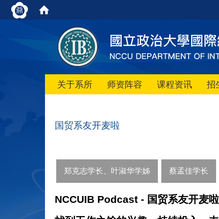
关于系所
师资阵容
课程资讯
招
国贸系友开麦啦
郑克志学长、叶淑华学姊
蔡孟佳学长
NCCUIB Podcast -
国贸系友开麦啦