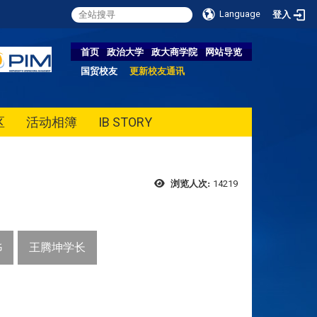
Language
登入
首页
政治大学
政大商学院
网站导览
国贸校友
更新校友通讯
区
活动相簿
IB STORY
14219
浏览人次:
姊
王腾坤学长