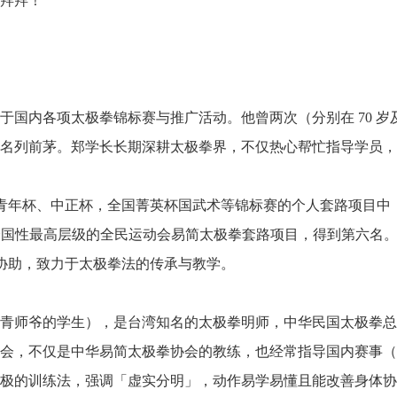
拜拜！
国内各项太极拳锦标赛与推广活动。他曾两次（分别在 70 岁及
名列前茅。郑学长长期深耕太极拳界，不仅热心帮忙指导学员，
、青年杯、中正杯，全国菁英杯国武术等锦标赛的个人套路项目中
出战全国性最高层级的全民运动会易简太极拳套路项目，得到第六名
位协助，致力于太极拳法的传承与教学。
青师爷的学生），是台湾知名的太极拳明师，中华民国太极拳总
会，不仅是中华易简太极拳协会的教练，也经常指导国内赛事（
极的训练法，强调「虚实分明」，动作易学易懂且能改善身体协