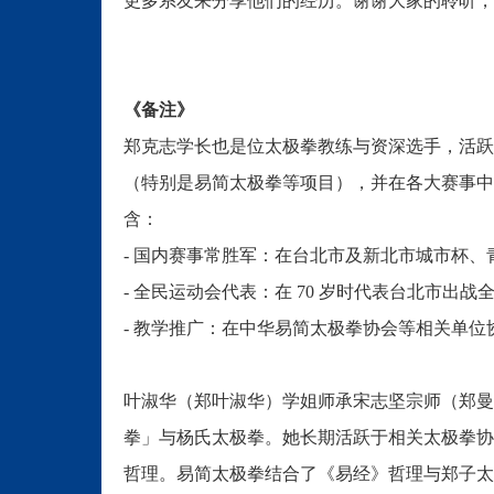
更多系友来分享他们的经历。谢谢大家的聆听，
《备注》
郑克志学长也是位太极拳教练与资深选手，活跃于
（特别是易简太极拳等项目），并在各大赛事中
含：
- 国内赛事常胜军：在台北市及新北市城市杯
- 全民运动会代表：在 70 岁时代表台北市
- 教学推广：在中华易简太极拳协会等相关单
叶淑华（郑叶淑华）学姐师承宋志坚宗师（郑曼
拳」与杨氏太极拳。她长期活跃于相关太极拳协
哲理。易简太极拳结合了《易经》哲理与郑子太