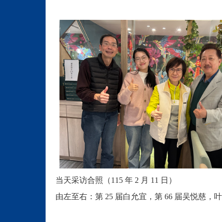
当天采访合照（115 年 2 月 11 日）
由左至右：
第 25 届白允宜
，第 66 届吴悦慈，
叶