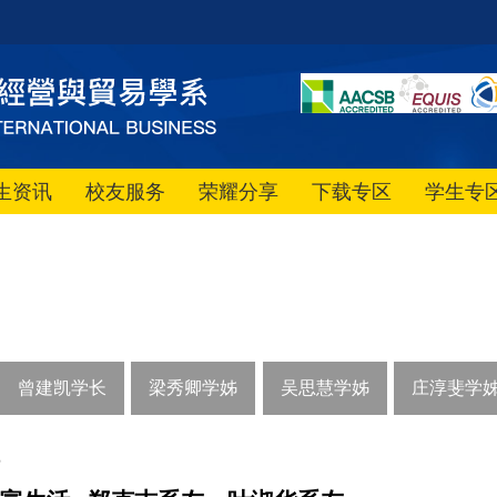
生资讯
校友服务
荣耀分享
下载专区
学生专
曾建凯学长
梁秀卿学姊
吴思慧学姊
庄淳斐学