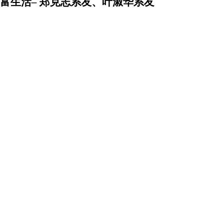
富生活– 郑克志系友、叶淑华系友