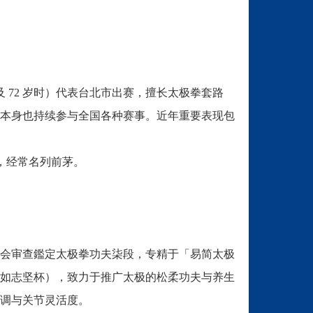
 72 岁时）代表台北市出赛，擅长太极拳套路
本身也持续参与全国各种赛事。近年重要表现包
，经常名列前茅。
。
会审查鑑定太极拳功夫柒段，专精于「易简太极
如志坚杯），致力于推广太极的松柔功夫与养生
调与关节灵活度。