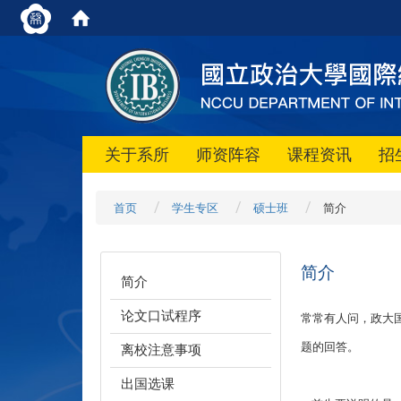
关于系所
师资阵容
课程资讯
招
首页
学生专区
硕士班
简介
简介
简介
论文口试程序
常常有人问，政大
题的回答。
离校注意事项
出国选课