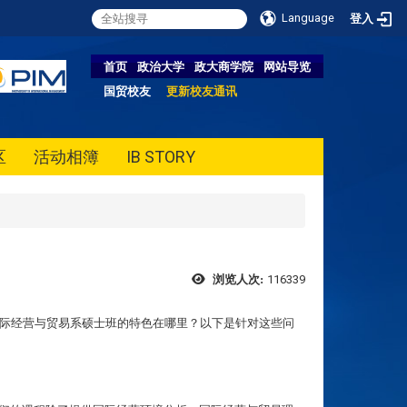
Language
登入
首页
政治大学
政大商学院
网站导览
国贸校友
更新校友通讯
区
活动相簿
IB STORY
116339
浏览人次:
际经营与贸易系硕士班的特色在哪里？以下是针对这些问