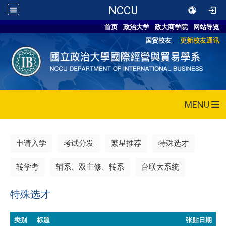
NCCU
首页
政治大学
政大商学院
网站导览
国贸校友
更新校友通讯
MENU
申请入学
考试分发
繁星推荐
特殊选才
转学考
辅系、双主修、转系
台联大系统
特殊选才
类别
标题
张贴日期