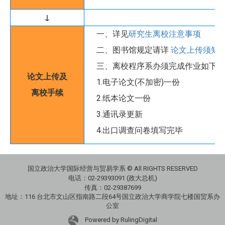
↓
一、详见
研究生离校注意事项
二、图书馆规定请详
论文上传须知
/
三、离校程序系办须完成作业如下
论文上传及
1.电子论文(不加密)一份
离校手续
2.纸本论文一份
3.通讯录更新
4.出口调查问卷填写完毕
国立政治大学国际经营与贸易学系 © All RIGHTS RESERVED
电话：
02-29393091 (政大总机)
传真：02-29387699
地址：
116 台北市文山区指南路二段64号国立政治大学商学院七楼国贸系办
公室
Powered by RulingDigital