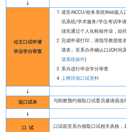
↓
请至iNCCU/校务系统Web版入口
讯系统/学术服务/学位考试申请系
须先通过个人化检核作业，始得进
完成申请打印，请指导教授签名后
论文口试申请
请表」至系办并确认口试时间及地
毕业学分审查
请系统操作
)
系办进行毕业学分审查
上网详填口试资料
↓
与助教预约领取口试委员邀请函连同
送口试本
↓
口试前至系办领取口试相关表格，若
口 试