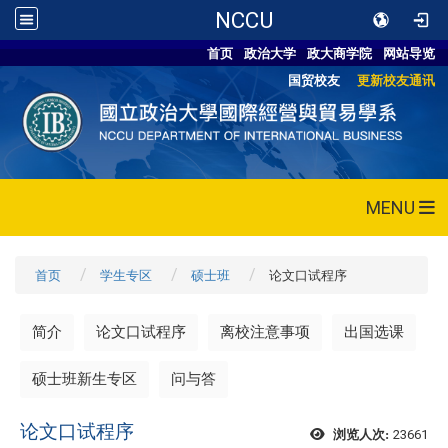
NCCU
首页
政治大学
政大商学院
网站导览
国贸校友
更新校友通讯
MENU
首页
学生专区
硕士班
论文口试程序
简介
论文口试程序
离校注意事项
出国选课
硕士班新生专区
问与答
论文口试程序
23661
浏览人次: