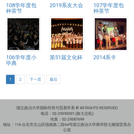
108学年度包
2019系友大会
107学年度包
种茶节
种茶节
106学年度小
第51届文化杯
2014系卡
毕典
1
2
下一页
最后
国立政治大学国际经营与贸易学系 © All RIGHTS RESERVED
电话：
02-29393091 (政大总机)
传真：02-29387699
地址：
116 台北市文山区指南路二段64号国立政治大学商学院七楼国贸系办
公室