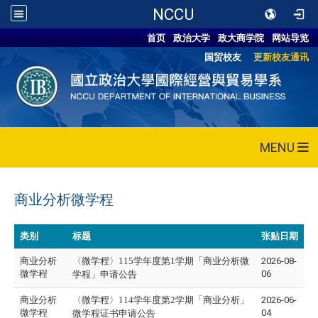
NCCU
首页
政治大学
政大商学院
网站导览
国贸校友
更新校友通讯
MENU
商业分析微学程
类别
标题
张贴日期
商业分析
〈微学程〉
115
学年度第1学期「商业分析微
2026-08-
微学程
06
学程」申请公告
商业分析
〈微
学程
〉114学年度第2学期「商业分析」
2026-06-
微学程
04
微学程
证书申请公告