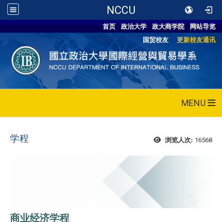
NCCU
首页
政治大学
政大商学院
网站导览
国贸校友
更新校友通讯
MENU
学程
16568
浏览人次:
商业经济学程