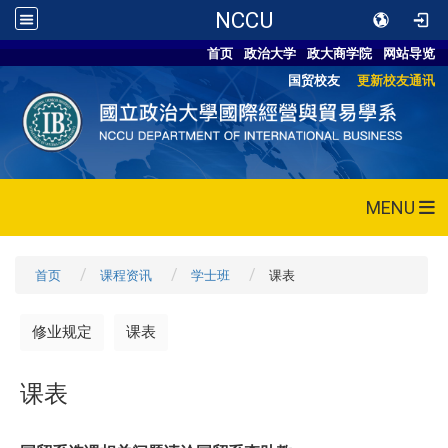
NCCU
首页
政治大学
政大商学院
网站导览
国贸校友
更新校友通讯
MENU
首页
课程资讯
学士班
课表
修业规定
课表
课表