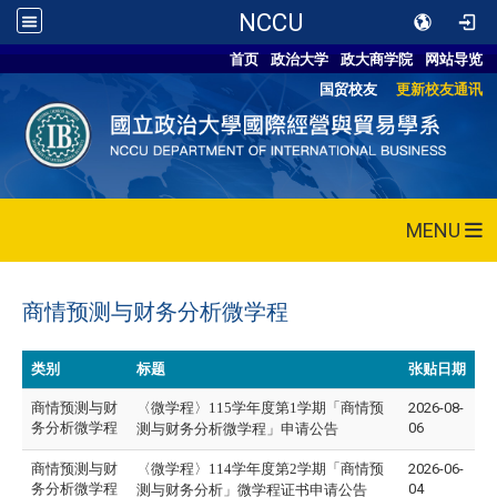
NCCU
首页
政治大学
政大商学院
网站导览
国贸校友
更新校友通讯
MENU
商情预测与财务分析微学程
类别
标题
张贴日期
商情预测与财
〈微学程〉
115
学年度第1学期「商情预
2026-08-
务分析微学程
06
测与财务分析微学程」申请公告
商情预测与财
〈微
学程
〉114学年度第2学期「商情预
2026-06-
务分析微学程
04
测与财务分析」微学程
证书申请公告