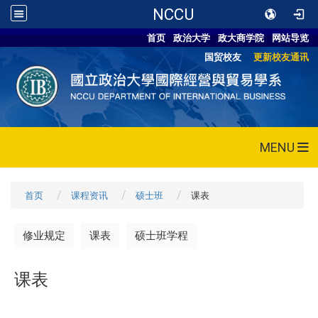
NCCU
首页
政治大学
政大商学院
网站导览
国贸校友
更新校友通讯
MENU
首页
课程资讯
硕士班
课表
修业规定
课表
硕士班学程
课表