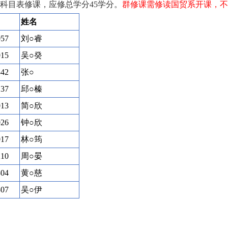
科目表修课，
应修总学分45学分。
群修课需修读国贸系开课，不
姓名
057
刘○睿
015
吴○癸
342
张○
137
邱○榛
013
简○欣
026
钟○欣
017
林○筠
210
周○晏
304
黄○慈
307
吴○伊