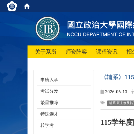
关于系所
师资阵容
课程资讯
招
《辅系》1
申请入学
考试分发
2026-06-10
繁星推荐
辅系.双主修及转
特殊选才
115
学年度
转学考