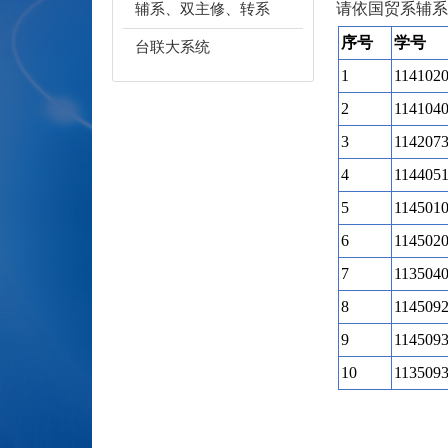
请依国贸系辅系
辅系、双主修、转系
序号
学号
台联大系统
1
114102
2
114104
3
114207
4
114405
5
114501
6
114502
7
113504
8
114509
9
114509
10
113509