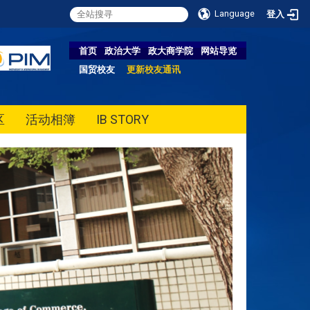
Language
登入
首页
政治大学
政大商学院
网站导览
国贸校友
更新校友通讯
区
活动相簿
IB STORY