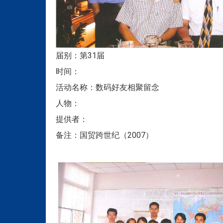
届别：第31届
时间：
活动名称：数码好友相聚留念
人物：
提供者：
备注：国贸跨世纪（2007）