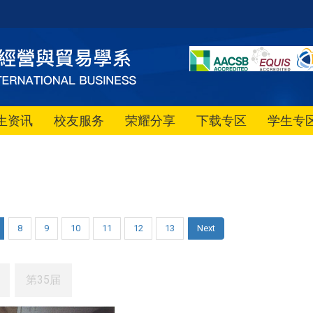
生资讯
校友服务
荣耀分享
下载专区
学生专
8
9
10
11
12
13
Next
第35届