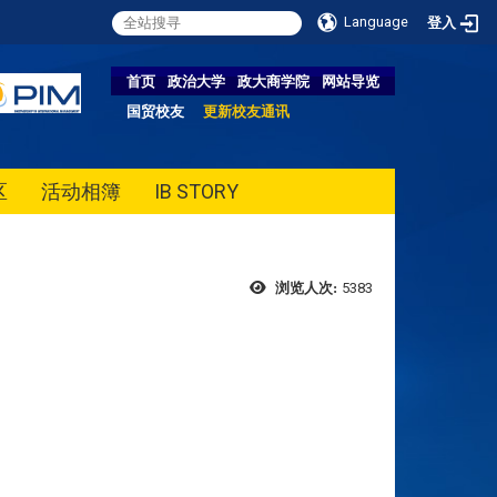
Language
登入
首页
政治大学
政大商学院
网站导览
国贸校友
更新校友通讯
区
活动相簿
IB STORY
5383
浏览人次: