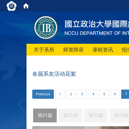
关于系所
师资阵容
课程资讯
招
各届系友活动花絮
Previous
1
2
3
4
5
6
7
第31届
第32届
第33届
第34届