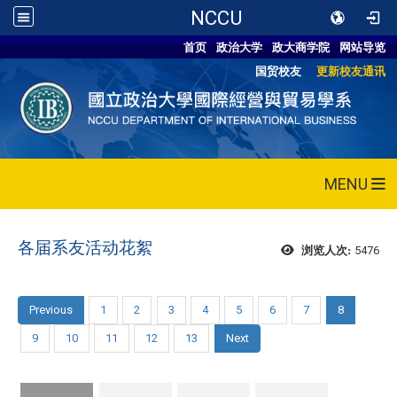
NCCU
首页
政治大学
政大商学院
网站导览
国贸校友
更新校友通讯
MENU
各届系友活动花絮
5476
浏览人次:
Previous
1
2
3
4
5
6
7
8
9
10
11
12
13
Next