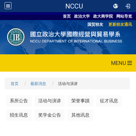
NCCU
首页
政治大学
政大商学院
网站导览
国贸校友
更新校友通讯
MENU
首页
最新消息
活动与演讲
系所公告
活动与演讲
荣誉事蹟
征才讯息
招生讯息
奖学金公告
其他讯息