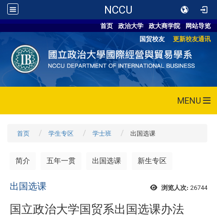
NCCU
首页
政治大学
政大商学院
网站导览
国贸校友
更新校友通讯
MENU
首页
学生专区
学士班
出国选课
简介
五年一贯
出国选课
新生专区
出国选课
26744
浏览人次:
国立政治大学国贸系出国选课办法