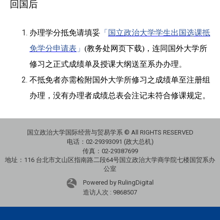
回国后
办理学分抵免请填妥
「
国立政治大学学生出国选课抵
免学分申请表
」
(
教务处网页下载
)
，连同国外大学所
修习之正式成绩单及授课大纲送至系办办理
。
不抵免者亦需检附国外大学所修习之成绩单至注册组
办理，没有办理者成绩总表会注记未符合修课规定。
国立政治大学国际经营与贸易学系 © All RIGHTS RESERVED
电话：
02-29393091 (政大总机)
传真：02-29387699
地址：
116 台北市文山区指南路二段64号国立政治大学商学院七楼国贸系办
公室
Powered by RulingDigital
造访人次 : 9868507