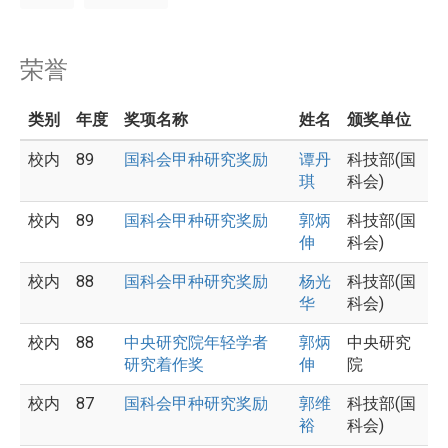
荣誉
类别
年度
奖项名称
姓名
颁奖单位
校内
89
国科会甲种研究奖励
谭丹
科技部(国
琪
科会)
校内
89
国科会甲种研究奖励
郭炳
科技部(国
伸
科会)
校内
88
国科会甲种研究奖励
杨光
科技部(国
华
科会)
校内
88
中央研究院年轻学者
郭炳
中央研究
研究着作奖
伸
院
校内
87
国科会甲种研究奖励
郭维
科技部(国
裕
科会)