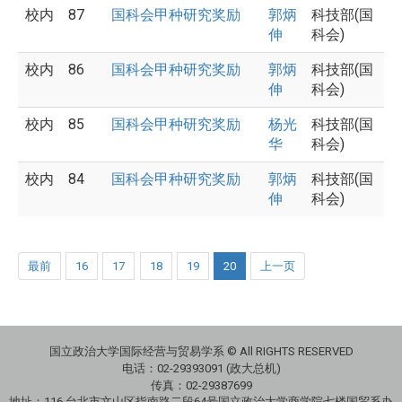
校内
87
国科会甲种研究奖励
郭炳
科技部(国
伸
科会)
校内
86
国科会甲种研究奖励
郭炳
科技部(国
伸
科会)
校内
85
国科会甲种研究奖励
杨光
科技部(国
华
科会)
校内
84
国科会甲种研究奖励
郭炳
科技部(国
伸
科会)
最前
16
17
18
19
20
上一页
国立政治大学国际经营与贸易学系 © All RIGHTS RESERVED
电话：
02-29393091 (政大总机)
传真：02-29387699
地址：
116 台北市文山区指南路二段64号国立政治大学商学院七楼国贸系办