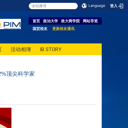
Language
登入
首页
政治大学
政大商学院
网站导览
国贸校友
更新校友通讯
区
活动相簿
IB STORY
前2%顶尖科学家