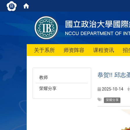
关于系所
师资阵容
课程资讯
招
恭贺!! 邱
教师
荣耀分享
2025-10-14
荣耀分享