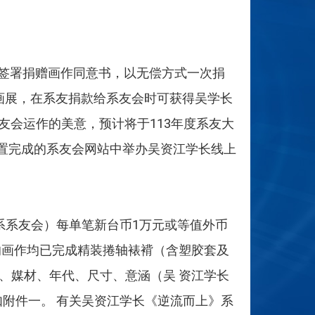
式签署捐赠画作同意书，以无偿方式一次捐
画展，在系友捐款给系友会时可获得吴学长
友会运作的美意，预计将于113年度系友大
建置完成的系友会网站中举办吴资江学长线上
贸系系友会）每单笔新台币1万元或等值外币
的画作均已完成精装捲轴裱褙（含塑胶套及
、媒材、年代、尺寸、意涵（吴 资江学长
如附件一。 有关吴资江学长《逆流而上》系