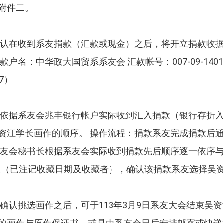
附件二。
确认在收到系友捐款（汇款或现金）之后，将开立捐款收据
款户名：中华政大国贸系系友会 汇款帐号：007-09-14
7）
将依据系友会兆丰银行帐户实际收到汇入捐款（银行存折
资江学长画作的顺序。 操作流程：捐款系友完成捐款后
系友会秘书长根据系友会实际收到捐款先后顺序逐一依序
表（已注记收藏日期及收藏者），确认该捐款系友选择吴
友确认挑选画作之后，可于113年3月9日系友大会结束吴
的画作与原作保证书，或是由系友会日后安排邮寄或快递