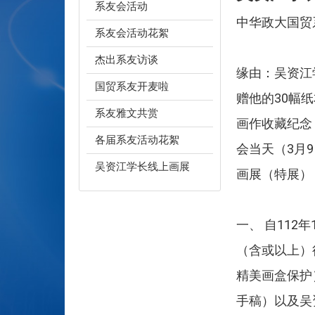
系友会活动
中华政大国贸系
系友会活动花絮
杰出系友访谈
缘由：吴资江
国贸系友开麦啦
赠他的30幅
系友雅文共赏
画作收藏纪念
各届系友活动花絮
会当天（3月
吴资江学长线上画展
画展（特展）
一、 自11
（含或以上）
精美画盒保护
手稿）以及吴