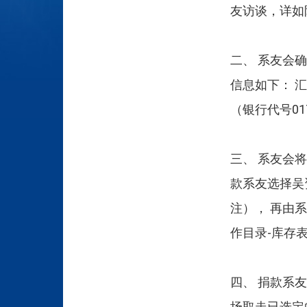
友访谈，详如
二、 系友会
信息如下： 汇
（银行代号01
三、 系友会
款系友选择吴
注）， 再由
作目录-库存
四、 捐款系
场取走已选定