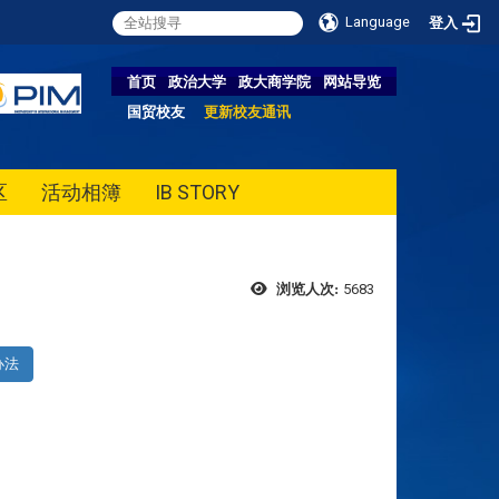
Language
登入
首页
政治大学
政大商学院
网站导览
国贸校友
更新校友通讯
区
活动相簿
IB STORY
5683
浏览人次:
办法