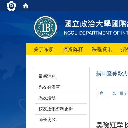
关于系所
师资阵容
课程资讯
招
捐画暨募款
最新消息
系友会沿革
序
第一展厅
系友活动
校友通讯资料更新
师长访谈
吴资江学