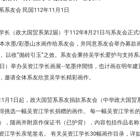
系友会 民国112年11月1日
学长（政大国贸系第2届）于112年8月21日与系友会正
纸本水墨/彩墨山水画作给系友会，并同意系友会举办募款
， 以收“抛砖引玉”之效。系友会秉持吴学长爱护与支持系
9日）举办吴资江学长画展--笔墨伴閒情，也计画在明年
，邀请全体系友欣赏吴学长精彩画作。
2年11月1日起，政大国贸系系友捐款系友会（中华政大国
得挑选一幅吴资江学长捐赠的画作。 每一幅吴资江学长
），随画并附原作保证书（已护背），内容包括作品名称
资江学长亲笔签名。 有关吴资江学长30幅画作目录，详