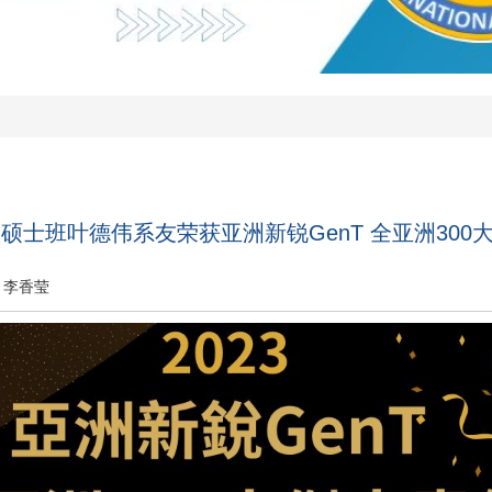
级硕士班叶德伟系友荣获亚洲新锐GenT 全亚洲300
李香莹