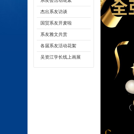
系友会活动花絮
杰出系友访谈
国贸系友开麦啦
系友雅文共赏
各届系友活动花絮
吴资江学长线上画展