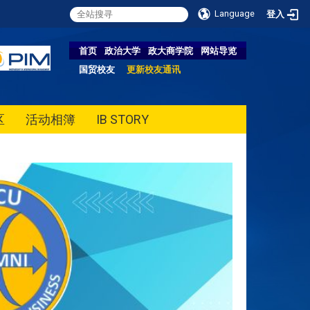
Language
登入
首页
政治大学
政大商学院
网站导览
国贸校友
更新校友通讯
区
活动相簿
IB STORY